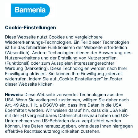
Unternehmen
Anfahrt
Affiliate-Partner werden
Barmenia ist Teil der BarmeniaGothaer
BELIEBTE SEITEN
Kranken-Zusatzversicherung
Tierversicherungen
Haftpflichtversicherung
Hausratversicherung
SERVICE
Adresse ändern
Schaden melden
Kilometerstandsmeldung
Serviceübersicht